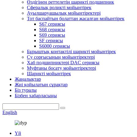
Өздігінен реттелетін шарикті подшипник
Сфералық роликті мойынтірек
Ауылшаруашылық мойынтіректері
Тот баспайтын болаттан жасалған мойынтірек
S67 сериясы
S68 сериясы
S69 сериясы
SF сериясы
S6000 сериясы
Бұрыштық контактілі шарикті мойынтірек
Су сорғысының мойынтіректері
Хаб подшипниктері DAC сериясы
Муфтаны босату мойынтіректері
Шарикті мойынтірек
Жаңалықтар
Жиі қойылатын сұрақтар
Біз туралы
Бізбен хабарласыңы
English
Үй