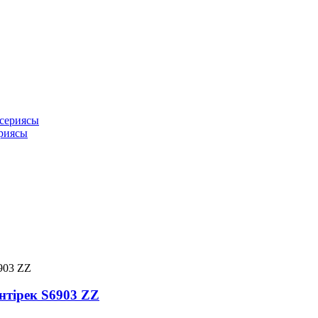
ериясы
нтірек S6903 ZZ