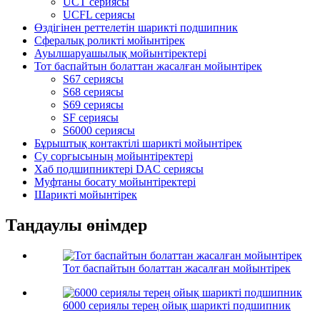
UCT сериясы
UCFL сериясы
Өздігінен реттелетін шарикті подшипник
Сфералық роликті мойынтірек
Ауылшаруашылық мойынтіректері
Тот баспайтын болаттан жасалған мойынтірек
S67 сериясы
S68 сериясы
S69 сериясы
SF сериясы
S6000 сериясы
Бұрыштық контактілі шарикті мойынтірек
Су сорғысының мойынтіректері
Хаб подшипниктері DAC сериясы
Муфтаны босату мойынтіректері
Шарикті мойынтірек
Таңдаулы өнімдер
Тот баспайтын болаттан жасалған мойынтірек
6000 сериялы терең ойық шарикті подшипник