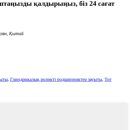
поштаңызды қалдырыңыз, біз 24 сағат
цзян, Қытай
уыты
,
Глиндрикалық роликті подшипниктер зауыты
,
Тот