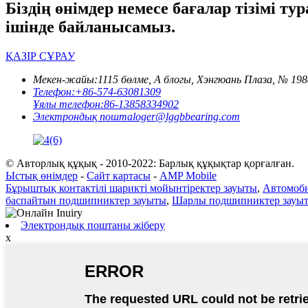
Біздің өнімдер немесе бағалар тізімі т
ішінде байланысамыз.
ҚАЗІР СҰРАУ
Мекен-жайы:
1115 бөлме, А блогы, Хэнгюань Плаза, № 1
Телефон:
+86-574-63081309
Ұялы телефон:
86-13858334902
Электрондық пошта
loger@lggbbearing.com
© Авторлық құқық - 2010-2022: Барлық құқықтар қорғалған.
Ыстық өнімдер
-
Сайт картасы
-
AMP Mobile
Бұрыштық контактілі шарикті мойынтіректер зауыты
,
Автомоби
баспайтын подшипниктер зауыты
,
Шарлы подшипниктер зауы
Электрондық поштаны жіберу
x