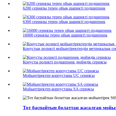
6200 сериялы терең ойық шарикті подшипник
6300 сериялы терең ойық шарикті подшипник
16000 сериялы терең ойық шарикті подшипник
Конустық роликті мойынтіректердің метрикалық с
Конусты роликті подшипник дюймдік сериясы
Мойынтіректер корпустары UC сериясы
Мойынтіректер корпустары SA сериясы
Тот баспайтын болаттан жасалған мойы