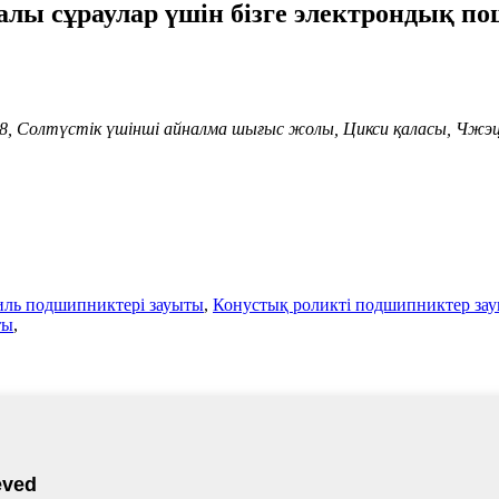
уралы сұраулар үшін бізге электрондық 
988, Солтүстік үшінші айналма шығыс жолы, Цикси қаласы, Чжэ
ль подшипниктері зауыты
,
Конустық роликті подшипниктер за
ты
,