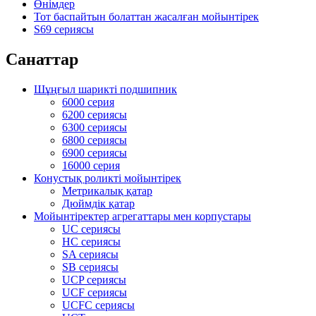
Өнімдер
Тот баспайтын болаттан жасалған мойынтірек
S69 сериясы
Санаттар
Шұңғыл шарикті подшипник
6000 серия
6200 сериясы
6300 сериясы
6800 сериясы
6900 сериясы
16000 серия
Конустық роликті мойынтірек
Метрикалық қатар
Дюймдік қатар
Мойынтіректер агрегаттары мен корпустары
UC сериясы
HC сериясы
SA сериясы
SB сериясы
UCP сериясы
UCF сериясы
UCFC сериясы