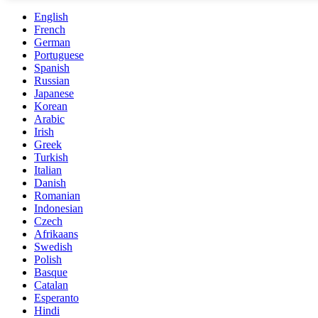
English
French
German
Portuguese
Spanish
Russian
Japanese
Korean
Arabic
Irish
Greek
Turkish
Italian
Danish
Romanian
Indonesian
Czech
Afrikaans
Swedish
Polish
Basque
Catalan
Esperanto
Hindi