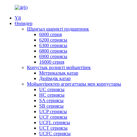
Үй
Өнімдер
Шұңғыл шарикті подшипник
6000 серия
6200 сериясы
6300 сериясы
6800 сериясы
6900 сериясы
16000 серия
Конустық роликті мойынтірек
Метрикалық қатар
Дюймдік қатар
Мойынтіректер агрегаттары мен корпустары
UC сериясы
HC сериясы
SA сериясы
SB сериясы
UCP сериясы
UCF сериясы
UCFL сериясы
UCT сериясы
UCFC сериясы