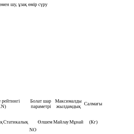
мен шу, ұзақ өмір сүру
 рейтингі
Болат шар
Максималды
Салмағы
KN)
параметрі
жылдамдық
ық
Статикалық
Өлшем
Майлау
Мұнай
(Кг)
NO