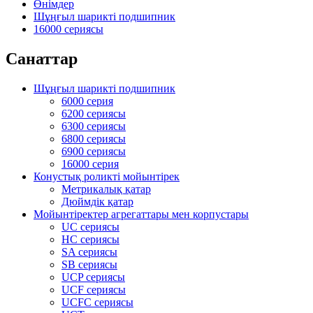
Өнімдер
Шұңғыл шарикті подшипник
16000 сериясы
Санаттар
Шұңғыл шарикті подшипник
6000 серия
6200 сериясы
6300 сериясы
6800 сериясы
6900 сериясы
16000 серия
Конустық роликті мойынтірек
Метрикалық қатар
Дюймдік қатар
Мойынтіректер агрегаттары мен корпустары
UC сериясы
HC сериясы
SA сериясы
SB сериясы
UCP сериясы
UCF сериясы
UCFC сериясы