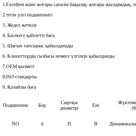
1.Excellent және жоғары сапалы бақылау, жоғары жылдамдық, тө
2.тегін үлгі подшипнигі
3. Жедел жеткізу
4. Бәсекеге қабілетті баға
5. Шағын тапсырыс қабылданады
6. Клиенттердің сызбасы немесе үлгілері қабылданды
7.OEM қызметі
8.ISO стандарты
9. Қолайлы баға
Сыртқы
Жүктеме
Подшипник
Бор
Ені
диаметрі
(
NO
d
D
B
Динамикал