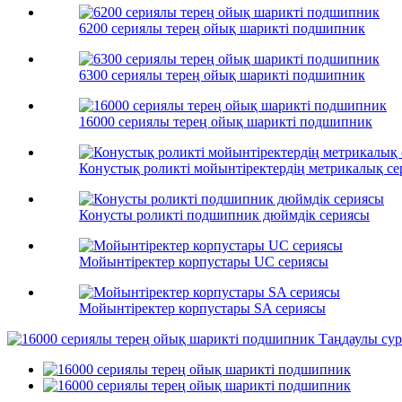
6200 сериялы терең ойық шарикті подшипник
6300 сериялы терең ойық шарикті подшипник
16000 сериялы терең ойық шарикті подшипник
Конустық роликті мойынтіректердің метрикалық с
Конусты роликті подшипник дюймдік сериясы
Мойынтіректер корпустары UC сериясы
Мойынтіректер корпустары SA сериясы