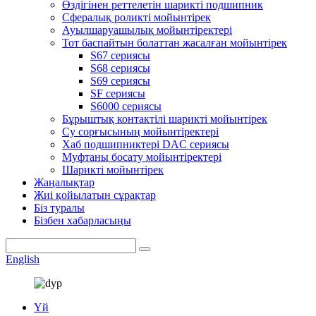
Өздігінен реттелетін шарикті подшипник
Сфералық роликті мойынтірек
Ауылшаруашылық мойынтіректері
Тот баспайтын болаттан жасалған мойынтірек
S67 сериясы
S68 сериясы
S69 сериясы
SF сериясы
S6000 сериясы
Бұрыштық контактілі шарикті мойынтірек
Су сорғысының мойынтіректері
Хаб подшипниктері DAC сериясы
Муфтаны босату мойынтіректері
Шарикті мойынтірек
Жаңалықтар
Жиі қойылатын сұрақтар
Біз туралы
Бізбен хабарласыңы
English
Үй