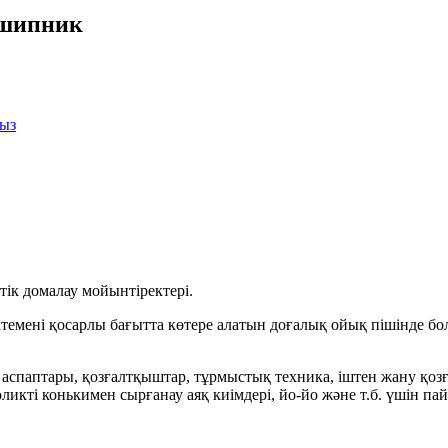
дшипник
ңыз
ік домалау мойынтіректері.
үктемені қосарлы бағытта көтере алатын доғалық ойық пішінде
аспаптары, қозғалтқыштар, тұрмыстық техника, іштен жану қоз
кті конькимен сырғанау аяқ киімдері, йо-йо және т.б. үшін пай