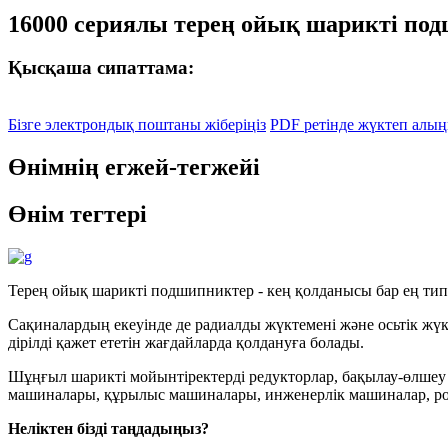
16000 сериялы терең ойық шарикті по
Қысқаша сипаттама:
Бізге электрондық поштаны жіберіңіз
PDF ретінде жүктеп алы
Өнімнің егжей-тегжейі
Өнім тегтері
Терең ойық шарикті подшипниктер - кең қолданысы бар ең типт
Сақиналардың екеуінде де радиалды жүктемені және осьтік ж
дірілді қажет ететін жағдайларда қолдануға болады.
Шұңғыл шарикті мойынтіректерді редукторлар, бақылау-өлшеу 
машиналары, құрылыс машиналары, инженерлік машиналар, роли
Неліктен бізді таңдадыңыз?