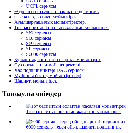
UCT сериясы
UCFL сериясы
Өздігінен реттелетін шарикті подшипник
Сфералық роликті мойынтірек
Ауылшаруашылық мойынтіректері
Тот баспайтын болаттан жасалған мойынтірек
S67 сериясы
S68 сериясы
S69 сериясы
SF сериясы
S6000 сериясы
Бұрыштық контактілі шарикті мойынтірек
Су сорғысының мойынтіректері
Хаб подшипниктері DAC сериясы
Муфтаны босату мойынтіректері
Шарикті мойынтірек
Таңдаулы өнімдер
Тот баспайтын болаттан жасалған мойынтірек
6000 сериялы терең ойық шарикті подшипник