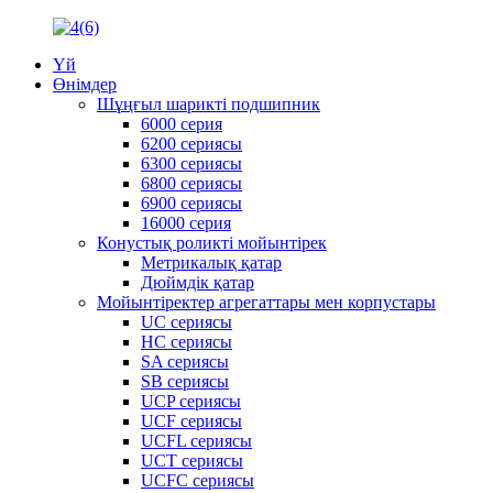
Үй
Өнімдер
Шұңғыл шарикті подшипник
6000 серия
6200 сериясы
6300 сериясы
6800 сериясы
6900 сериясы
16000 серия
Конустық роликті мойынтірек
Метрикалық қатар
Дюймдік қатар
Мойынтіректер агрегаттары мен корпустары
UC сериясы
HC сериясы
SA сериясы
SB сериясы
UCP сериясы
UCF сериясы
UCFL сериясы
UCT сериясы
UCFC сериясы