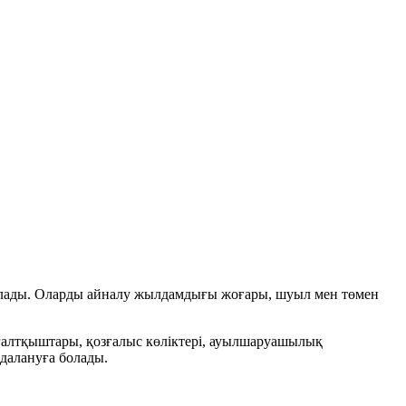
 болады. Оларды айналу жылдамдығы жоғары, шуыл мен төмен
ғалтқыштары, қозғалыс көліктері, ауылшаруашылық
далануға болады.