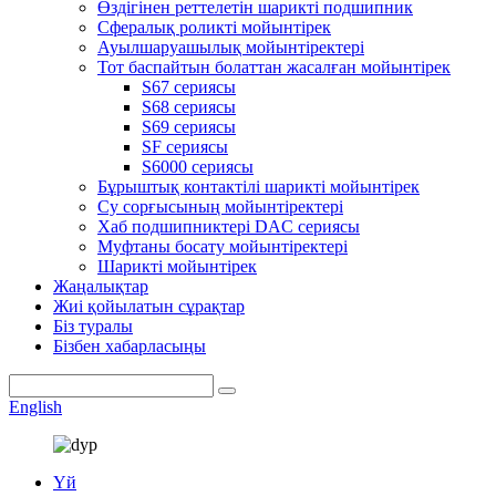
Өздігінен реттелетін шарикті подшипник
Сфералық роликті мойынтірек
Ауылшаруашылық мойынтіректері
Тот баспайтын болаттан жасалған мойынтірек
S67 сериясы
S68 сериясы
S69 сериясы
SF сериясы
S6000 сериясы
Бұрыштық контактілі шарикті мойынтірек
Су сорғысының мойынтіректері
Хаб подшипниктері DAC сериясы
Муфтаны босату мойынтіректері
Шарикті мойынтірек
Жаңалықтар
Жиі қойылатын сұрақтар
Біз туралы
Бізбен хабарласыңы
English
Үй