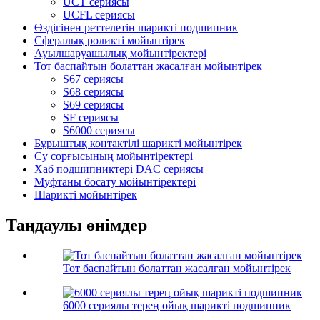
UCT сериясы
UCFL сериясы
Өздігінен реттелетін шарикті подшипник
Сфералық роликті мойынтірек
Ауылшаруашылық мойынтіректері
Тот баспайтын болаттан жасалған мойынтірек
S67 сериясы
S68 сериясы
S69 сериясы
SF сериясы
S6000 сериясы
Бұрыштық контактілі шарикті мойынтірек
Су сорғысының мойынтіректері
Хаб подшипниктері DAC сериясы
Муфтаны босату мойынтіректері
Шарикті мойынтірек
Таңдаулы өнімдер
Тот баспайтын болаттан жасалған мойынтірек
6000 сериялы терең ойық шарикті подшипник