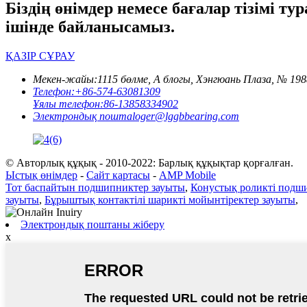
Біздің өнімдер немесе бағалар тізімі т
ішінде байланысамыз.
ҚАЗІР СҰРАУ
Мекен-жайы:
1115 бөлме, А блогы, Хэнгюань Плаза, № 1
Телефон:
+86-574-63081309
Ұялы телефон:
86-13858334902
Электрондық пошта
loger@lggbbearing.com
© Авторлық құқық - 2010-2022: Барлық құқықтар қорғалған.
Ыстық өнімдер
-
Сайт картасы
-
AMP Mobile
Тот баспайтын подшипниктер зауыты
,
Конустық роликті подш
зауыты
,
Бұрыштық контактілі шарикті мойынтіректер зауыты
,
Электрондық поштаны жіберу
x