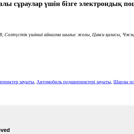
уралы сұраулар үшін бізге электрондық 
988, Солтүстік үшінші айналма шығыс жолы, Цикси қаласы, Чжэ
ипниктер зауыты
,
Автомобиль подшипниктері зауыты
,
Шарлы по