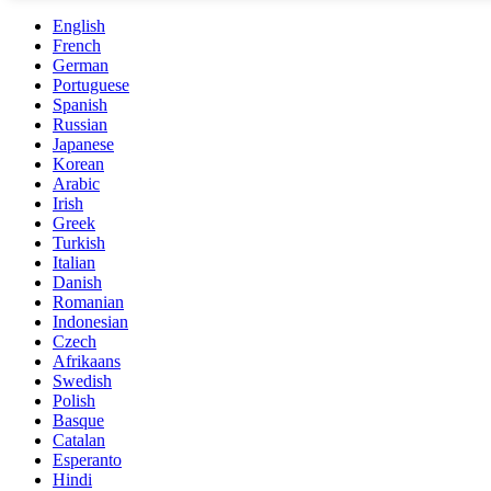
English
French
German
Portuguese
Spanish
Russian
Japanese
Korean
Arabic
Irish
Greek
Turkish
Italian
Danish
Romanian
Indonesian
Czech
Afrikaans
Swedish
Polish
Basque
Catalan
Esperanto
Hindi