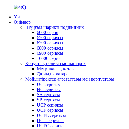
Үй
Өнімдер
Шұңғыл шарикті подшипник
6000 серия
6200 сериясы
6300 сериясы
6800 сериясы
6900 сериясы
16000 серия
Конустық роликті мойынтірек
Метрикалық қатар
Дюймдік қатар
Мойынтіректер агрегаттары мен корпустары
UC сериясы
HC сериясы
SA сериясы
SB сериясы
UCP сериясы
UCF сериясы
UCFL сериясы
UCT сериясы
UCFC сериясы