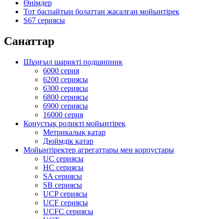
Өнімдер
Тот баспайтын болаттан жасалған мойынтірек
S67 сериясы
Санаттар
Шұңғыл шарикті подшипник
6000 серия
6200 сериясы
6300 сериясы
6800 сериясы
6900 сериясы
16000 серия
Конустық роликті мойынтірек
Метрикалық қатар
Дюймдік қатар
Мойынтіректер агрегаттары мен корпустары
UC сериясы
HC сериясы
SA сериясы
SB сериясы
UCP сериясы
UCF сериясы
UCFC сериясы