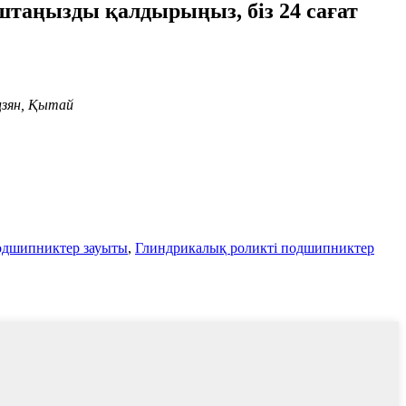
поштаңызды қалдырыңыз, біз 24 сағат
цзян, Қытай
дшипниктер зауыты
,
Глиндрикалық роликті подшипниктер