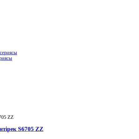
ериясы
нтірек S6705 ZZ